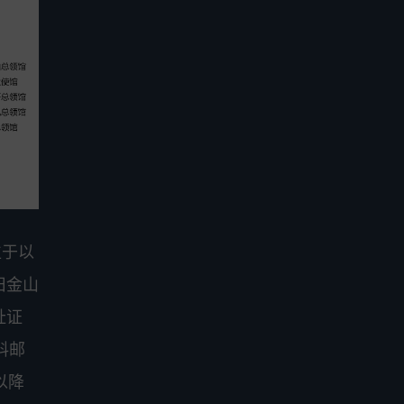
位于以
、旧金山
址证
料邮
以降