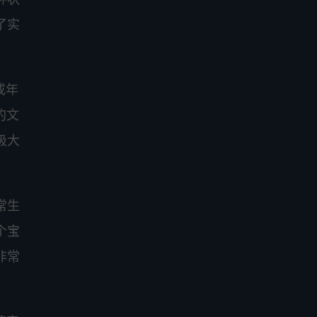
了实
成年
的文
极大
常生
个宝
非常