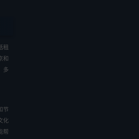
括租
京和
、多
和节
文化
能帮