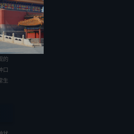
、技
环
观的
种口
常生
种状