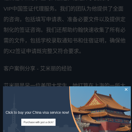
VIP中国签证代理服务。我们的团队为他提供了全面
的咨询，包括填写申请表、准备必要文件以及提供定
制化的签证咨询。我们还帮助约翰快速收集了所有必
需的文件，包括学校录取通知书和住宿证明，确保他
的X2签证申请既完整又符合要求。
客户案例分享 - 艾米丽的经验
艾米丽是另一位美国大学生，她打算在上海的一所大
×
学参加短期的国际商务课程。面对繁琐的签证申请流
程，艾米丽通过我们的VIP服务获得了个性化支持。
Click to buy your China visa service now!
我们不仅在文档准备和递交方面为她提供了专业的指
Purchase with just a click!
导，还协助她解决了一些特殊情况，如急需额外文件