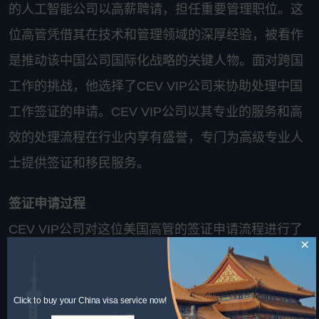
的人工智能公司以高薪聘请，担任重要管理职位。这
位高管凭借其在技术和管理领域的深厚经验，被看作
是推动该中国公司国际化战略的关键人物。面对跨国
工作的挑战，他选择了CEV VIP公司来协助处理中国
工作签证的申请。CEV VIP公司以其专业的服务和高
效的处理流程在行业内享有盛誉，专门为高级专业人
士提供签证和移民服务。
签证申请过程
CEV VIP公司对这位美国高管的签证申请流程进行了
×
全程管理。首先，他们详细解读了中国的工作签证政
策，确保客户完全理解所需提交的各类文件和程序。
Click to buy your China visa service now!
随后，CEV VIP为客户准备了一份详尽的材料清单，